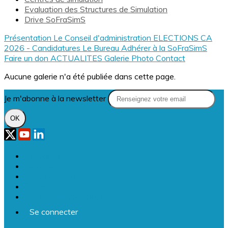
Evaluation des Structures de Simulation
Drive SoFraSimS
Présentation
Le Conseil d'administration
ELECTIONS CA
2026 - Candidatures
Le Bureau
Adhérer à la SoFraSimS
Faire un don
ACTUALITES
Galerie Photo
Contact
Aucune galerie n'a été publiée dans cette page.
Je m'abonne à la newsletter
OK
Plan du site
Licences
Mentions légales
CGUV
Paramétrer vos cookies
Se connecter