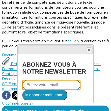
Le référentiel de compétences décrit dans ce texte
concernera les formations de formateurs courtes pour une
formation initiale aux compétences de base de formateur en
simulation. Les formations courtes spécifiques (par exemple
débriefing difficile, annonce de mauvaise nouvelle, grimage.
…) ne seront pas incluses dans le présent référentiel et
pourront faire l’objet de formations spécifiques.
EDIT : vous trouverez en cliquant sur
ce lien
la version mise à
jour de 2023 du référentiel.
Documents
ABONNEZ-VOUS À
Référentiel-de-compétences-transmises-lors-des-
Formations-Courtes-de-Formateurs-en-Simulation-en-
NOTRE NEWSLETTER
Santé.pdf
Découvrez davantage d'articles sur ces thèmes :
GT Formations courtes en simulation
Référentiels et
recommandations
M'abonner maintenant
0 commentaire(s)
Connectez-vous pour laisser un commentaire