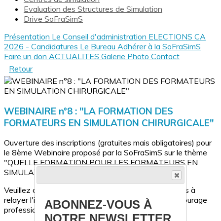
Evaluation des Structures de Simulation
Drive SoFraSimS
Présentation
Le Conseil d'administration
ELECTIONS CA
2026 - Candidatures
Le Bureau
Adhérer à la SoFraSimS
Faire un don
ACTUALITES
Galerie Photo
Contact
Retour
WEBINAIRE n°8 : "LA FORMATION DES
FORMATEURS EN SIMULATION CHIRURGICALE"
Ouverture des inscriptions (gratuites mais obligatoires) pour
le 8ème Webinaire proposé par la SoFraSimS sur le thème
"QUELLE FORMATION POUR LES FORMATEURS EN
SIMULATION CHIRURGICALE ?".
Veuillez cliquer
ICI
pour vous inscrire, et n'hésitez pas à
relayer l'information et à diffuser ce lien à votre entourage
ABONNEZ-VOUS À
professionnel. A bientôt !
NOTRE NEWSLETTER