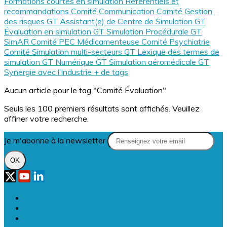
Formations courtes en simulation
Référentiels et
recommandations
Comité Communication
Comité Gestion
des risques
GT Assistant(e) de Centre de Simulation
GT
Évaluation en simulation
GT Simulation Procédurale
GT
SimAR
Comité PEC Médicamenteuse
Comité Psychiatrie
Comité Simulation multi-secteurs
GT Lexique des termes de
simulation
GT Numérique
GT Simulation aéromédicale
GT
Synergie avec l’Industrie
+ de tags
Aucun article pour le tag "Comité Évaluation"
Seuls les 100 premiers résultats sont affichés. Veuillez
affiner votre recherche.
Je m'abonne à la newsletter
OK
Plan du site
Licences
Mentions légales