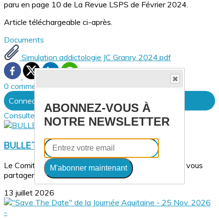
paru en page 10 de La Revue LSPS de Février 2024.
Article téléchargeable ci-après.
Documents
Simulation addictologie JC Granry 2024.pdf
0 commentaire(s)
Connectez-vous pour laisser un commentaire
ABONNEZ-VOUS À
Consultez également
NOTRE NEWSLETTER
BULLETIN PÉDAGOGIQUE N°23
Le Comité Pédagogie de la SoFraSimS a le plaisir de vous
M'abonner maintenant
partager le Bulletin Pédagogique n°23...
13 juillet 2026