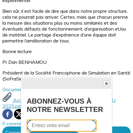
expérimenter.
Bien sûr, il est facile de dire que dans notre propre structure,
cela ne pourrait pas arriver. Certes, mais que chacun prenne
la mesure des situations plus ou moins similaires et des
éventuels défauts de fonctionnement, d’organisation et/ou
de matériel. Le partage d’expérience d’une équipe doit
permettre l’amélioration de tous.
Bonne lecture
Pr Dan BENHAMOU
Président de la Société Francophone de Simulation en Santé
(SoFraSimS)
Documents
ABONNEZ-VOUS À
Accident de simulation avec Défibrillateur AFMU
2025.pdf
NOTRE NEWSLETTER
0 commentaire(s)
Connectez-vous pour laisser un commentaire