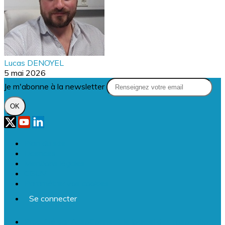
Lucas DENOYEL
5 mai 2026
Je m'abonne à la newsletter
OK
Plan du site
Licences
Mentions légales
CGUV
Paramétrer vos cookies
Se connecter
Propulsé par AssoConnect, le logiciel des associations