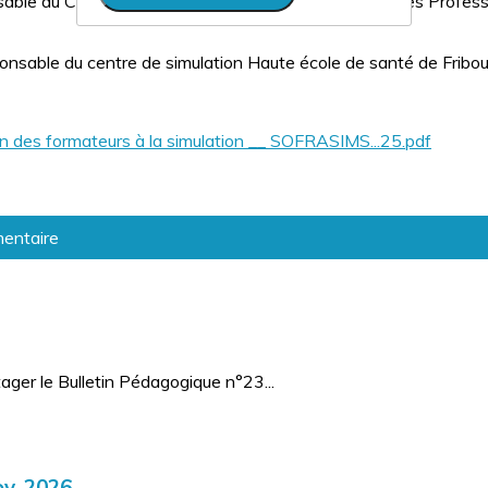
ble du Centre de Simulation de l’Institut Supérieur des Profess
onsable du centre de simulation Haute école de santé de Fribou
des formateurs à la simulation __ SOFRASIMS...25.pdf
mentaire
ager le Bulletin Pédagogique n°23...
v. 2026 -