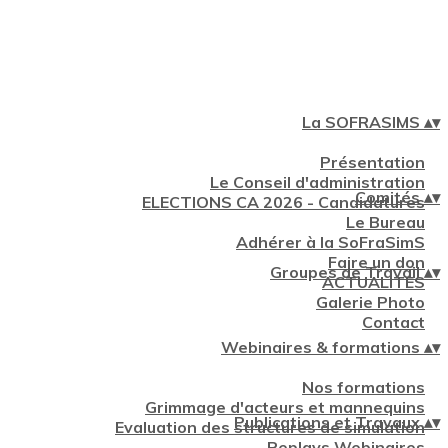
La SOFRASIMS
▴
▾
Présentation
Le Conseil d'administration
Comités
▴
▾
ELECTIONS CA 2026 - Candidatures
Le Bureau
Adhérer à la SoFraSimS
Faire un don
Groupes de Travail
▴
▾
ACTUALITES
Galerie Photo
Contact
Webinaires & formations
▴
▾
Nos formations
Grimmage d'acteurs et mannequins
Publications et Travaux
▴
▾
Evaluation des structures de simulation
Replays Webinaires