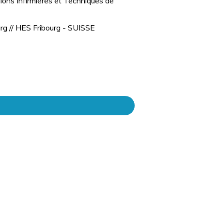
ions Infirmières et Techniques de
rg // HES Fribourg - SUISSE