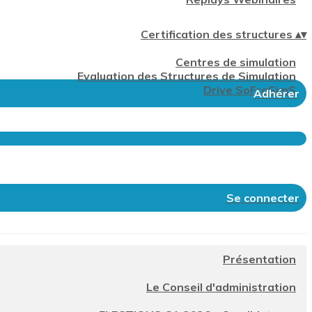
Certification des structures
▴
▾
Centres de simulation
Evaluation des Structures de Simulation
Drive SoFraSimS
Adhérer
Se connecter
Présentation
Le Conseil d'administration