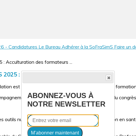
 - Candidatures
Le Bureau
Adhérer à la SoFraSimS
Faire un 
2025 : Acculturation des formateurs ...
ulation est un enjeu clé pour une intégration durable en formatio
ABONNEZ-VOUS À
ompagnement et pistes d’action issus de l’atelier #27 du cong
NOTRE NEWSLETTER
s outils numériques d'apprentissage et de la simulation en sa
M'abonner maintenant