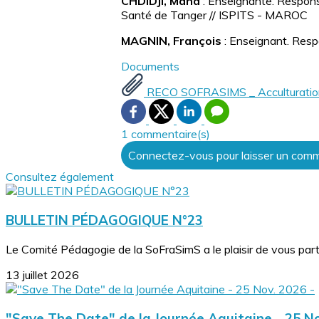
CHDIDJI, Maha
: Enseignante. Responsa
Santé de Tanger // ISPITS - MAROC
MAGNIN, François
: Enseignant. Resp
Documents
RECO SOFRASIMS _ Acculturation 
1 commentaire(s)
Connectez-vous pour laisser un com
Consultez également
BULLETIN PÉDAGOGIQUE N°23
Le Comité Pédagogie de la SoFraSimS a le plaisir de vous part
13 juillet 2026
"Save The Date" de la Journée Aquitaine - 25 No